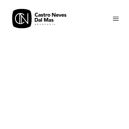
Em
Boletins
•
15/12/2022
•
1 Minuto
20ª Edição - Boletim
Informativo da Advocacia
Castro Neves Dal Mas
Por
Advogados Castro Neves Dal Mas