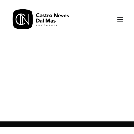
Em
Notícias
•
24/07/2018
•
1 Minuto
[Notícias] Dra. Viviane
Castro Neves Dal Mas
participa do Jornal da
Cultura 2° edição (Dra.
Viviane Castro Neves)
Por
Advogados Castro Neves Dal Mas