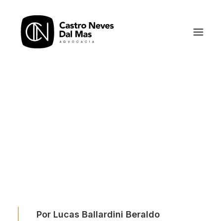
Em
Artigo
•
18/01/2022
•
12 Minutos
Homologações de acordos
no âmbito dos tribunais
trabalhistas
Por
Advogados Castro Neves Dal Mas
Por Lucas Ballardini Beraldo