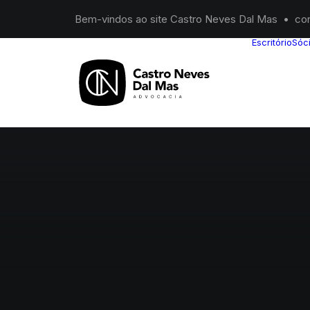
Bem-vindos ao site Castro Neves Dal Mas •
co
Escritório
Sóc
Mostrar todos
Evento