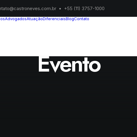
ntato@castroneves.com.br
•
+55 (11) 3757-1000
ios
Advogados
Atuação
Diferenciais
Blog
Contato
Evento